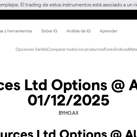
omplejos. El trading de estos instrumentos está asociado a un 
as y herramientas
Sobre IG
Análisis de IG
Aprender
Opciones Vanilla
Comparar todos los productos
Forex
Índices
Mate
ces Ltd Options @ 
01/12/2025
BYHO.AX
ources Ltd Options @ 