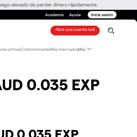
riesgo elevado de perder dinero rápidamente.
Academia
Ayuda
Inicia sesión
Abre una cuenta real
rias primas
Criptomonedas
Más mercados
Más
AUD 0.035 EXP
AUD 0.035 EXP