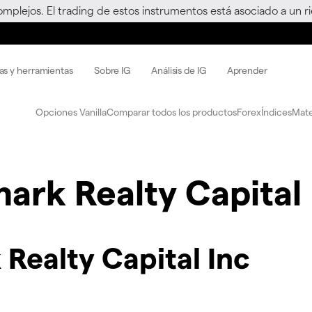
omplejos. El trading de estos instrumentos está asociado a un 
as y herramientas
Sobre IG
Análisis de IG
Aprender
Opciones Vanilla
Comparar todos los productos
Forex
Índices
Mate
ark Realty Capital 
Realty Capital Inc