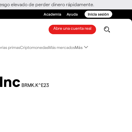
riesgo elevado de perder dinero rápidamente.
Academia
Ayuda
Inicia sesión
Abre una cuenta real
rias primas
Criptomonedas
Más mercados
Más
Inc
BRMK.K^E23