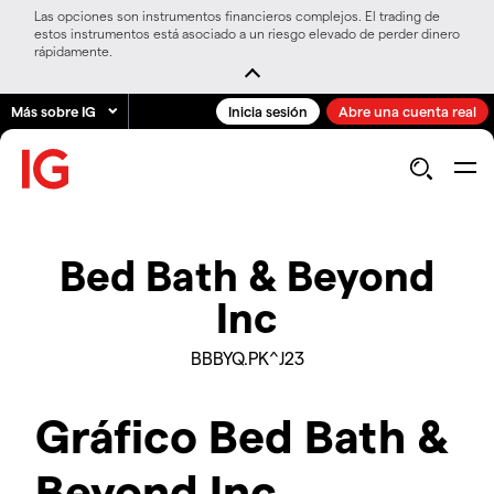
Las opciones son instrumentos financieros complejos. El trading de
estos instrumentos está asociado a un riesgo elevado de perder dinero
rápidamente.
Más sobre IG
Inicia sesión
Abre una cuenta real
Bed Bath & Beyond
Inc
BBBYQ.PK^J23
Gráfico Bed Bath &
Beyond Inc