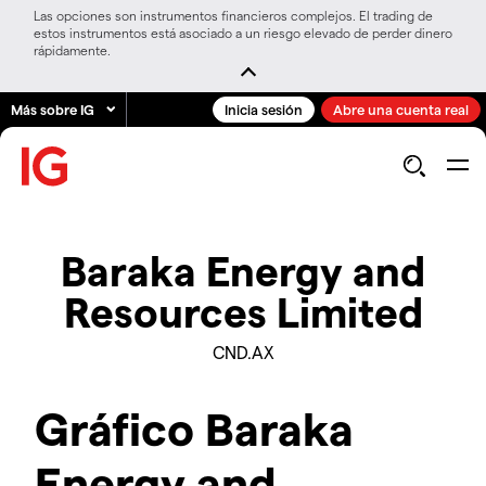
Las opciones son instrumentos financieros complejos. El trading de
estos instrumentos está asociado a un riesgo elevado de perder dinero
rápidamente.
Más sobre IG
Inicia sesión
Abre una cuenta real
Baraka Energy and
Resources Limited
CND.AX
Gráfico Baraka
Energy and