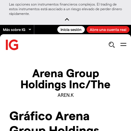
Las opciones son instrumentos financieros complejos. El trading de
estos instrumentos está asociado a un riesgo elevado de perder dinero
rápidamente.
Más sobre IG
Inicia sesión
Abre una cuenta real
Arena Group
Holdings Inc/The
AREN.K
Gráfico Arena
Group Holdings