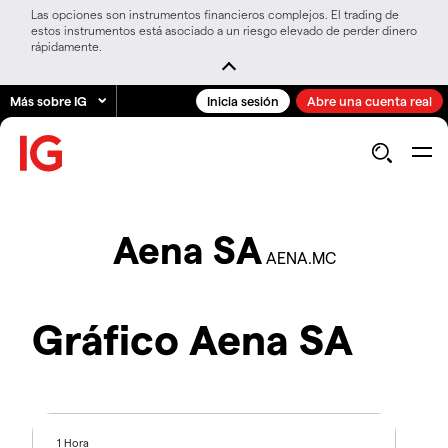
Las opciones son instrumentos financieros complejos. El trading de
estos instrumentos está asociado a un riesgo elevado de perder dinero
rápidamente.
Más sobre IG
Inicia sesión
Abre una cuenta real
Aena SA
AENA.MC
Gráfico Aena SA
1 Hora