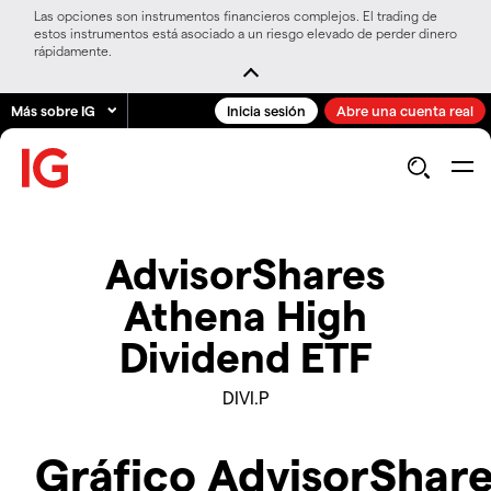
Las opciones son instrumentos financieros complejos. El trading de
estos instrumentos está asociado a un riesgo elevado de perder dinero
rápidamente.
Más sobre IG
Inicia sesión
Abre una cuenta real
AdvisorShares
Athena High
Dividend ETF
DIVI.P
Gráfico AdvisorShar