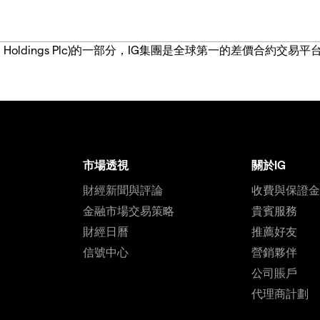
IG Group Holdings Plc)的一部分，IG集團是全球第一的差
市場透視
關於IG
財經新聞與評論
收費與保證
金融市場交易策略
貴賓服務
財經日曆
推薦好友
信號中心
營銷夥伴
公司賬戶
代理商計劃