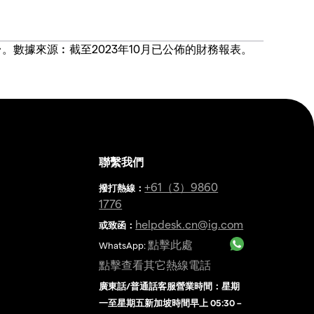
價合約交易平台。數據來源︰截至2023年10月已公佈的財務報表。
聯繫我們
金
+61（3）9860
撥打熱線
：
1776
helpdesk.cn@ig.com
或致函：
點擊此處
WhatsApp:
點擊查看其它熱線電話
廣東話/普通話客服營業時間：星期
一至星期五新加坡時間早上 05:30 –