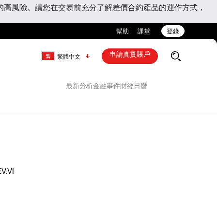
的高風險。請您在交易前充分了解差價合約產品的運作方式，
幫助
課堂
登錄
申請真實賬戶
繁體中文
最新分析
金融事件
財經日曆
EV.VI