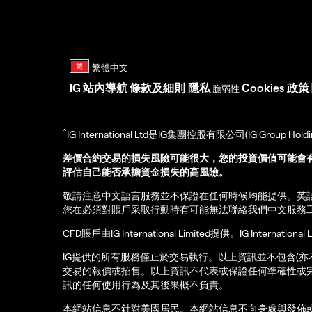
IG
站內導航
條款及細則
隱私
Cookies 政策
脆弱性
^
IG International Ltd是IG集團控股有限公司(IG Gro
差價合約交易的損失風險可能很大，您的投資價值可能會
評估自己能否承擔資金損失的高風險。
敬請注意中文語言服務並不保證在任何時候均能提供。英
您在必須對賬戶采取行動時有可能無法聯絡我們中文服務
CFD賬戶由IG International Limited提供。IG Int
IG提供的所有服務僅止於交易執行。以上資訊並不包含(
交易的報價或招售。以上資訊不代表或保證任何準確性或
訊的任何使用行為及其後果概不負責。
本網站信息不針對美國居民。本網站信息不向身處與發佈