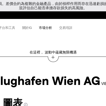
虧損。差價合約為複雜的金融產品，由於槓桿作用而存在迅速虧損
並評估自己能否承擔存款損失的高風險。
平台和工具
關於IG
市場分析
交易培訓
在這裡， 波動中蘊藏無限機遇
lughafen Wien AG
VI
AG 圖表