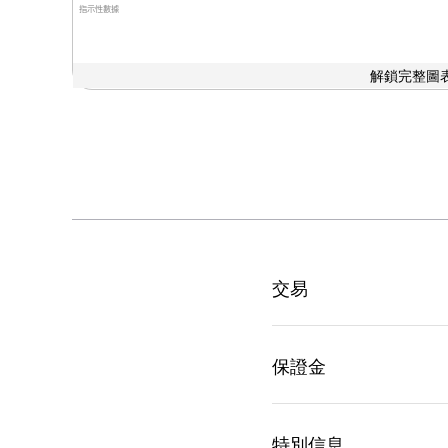
指示性數據
解鎖完整圖表