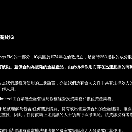
關於IG
up Holdings Plc)的一部分，IG集團於1974年在倫敦成立，是富時250指數的成分
有波動。差價合約為複雜的金融產品，由於槓桿作用而存在迅速虧損的高
語是我們服務所使用的主要語言，亦是我們所有合同文件中具有法律效力
工作人員。
ernational Limited 由百慕達金融管理局授權經營投資業務和數位資產業務。
亦不應被理解為包含)任何關於購買、持有或出售差價合約的金融建議、推
完整性。因此，任何依賴上述資訊的人士須自行承擔風險。該資訊沒有考慮
或使用該資訊有違當地法律法規的國家或管轄地之人發送或供其使用。