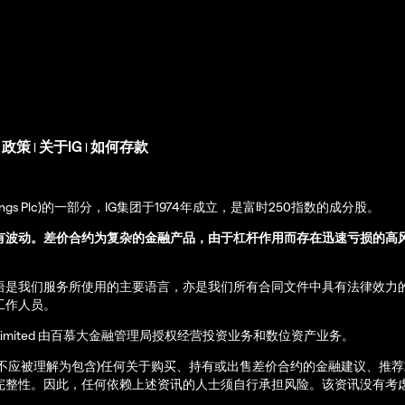
s 政策
关于IG
如何存款
|
|
up Holdings Plc)的一部分，IG集团于1974年成立，是富时250指数的成分股。
有波动。差价合约为复杂的金融产品，由于杠杆作用而存在迅速亏损的高
语是我们服务所使用的主要语言，亦是我们所有合同文件中具有法律效力
工作人员。
ernational Limited 由百慕大金融管理局授权经营投资业务和数位资产业务。
亦不应被理解为包含)任何关于购买、持有或出售差价合约的金融建议、推
完整性。因此，任何依赖上述资讯的人士须自行承担风险。该资讯没有考虑