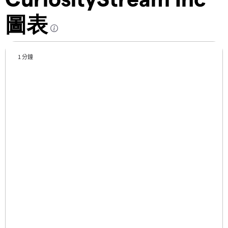
圖表
1 分鐘