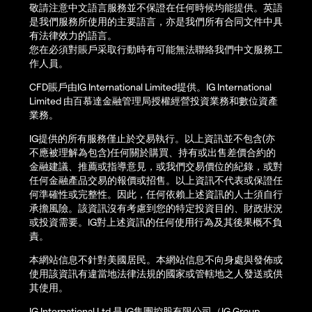
敬請注意中文語言服務並不保證在任何時候均能提供。英語
是我們服務所使用的主要語言，亦是我們所有合同文件中具
有法律效力的語言。
您在必須對賬戶采取行動時有可能無法聯絡我們中文服務工
作人員。
CFD賬戶由IG International Limited提供。IG International
Limited 由百慕達金融管理局授權經營投資業務和數位資產
業務。
IG提供的所有服務僅止於交易執行。以上資訊並不包含(亦
不應被理解為包含)任何關於購買、持有或出售差價合約的
金融建議、推薦或指導意見，或我們交易價位的紀錄，或對
任何金融產品交易的報價或招售。以上資訊不代表或保證任
何準確性或完整性。因此，任何依賴上述資訊的人士須自行
承擔風險。該資訊沒有考慮到您的特定投資目的、財政狀況
或投資需要。IG對上述資訊的任何使用行為及其後果概不負
責。
本網站信息不針對美國居民。本網站信息不向身處與發佈或
使用該資訊有違當地法律法規的國家或管轄地之人發送或供
其使用。
IG International Ltd 是 IG集團控股有限公司（IG Group