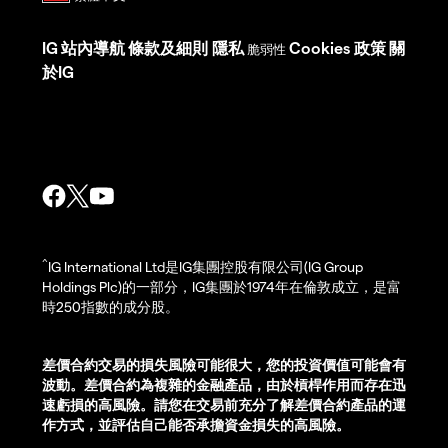
IG
站內導航
條款及細則
隱私
Cookies 政策
關
脆弱性
於IG
^
IG International Ltd是IG集團控股有限公司(IG Group
Holdings Plc)的一部分，IG集團於1974年在倫敦成立，是富
時250指數的成分股。
差價合約交易的損失風險可能很大，您的投資價值可能會有
波動。差價合約為複雜的金融產品，由於槓桿作用而存在迅
速虧損的高風險。請您在交易前充分了解差價合約產品的運
作方式，並評估自己能否承擔資金損失的高風險。