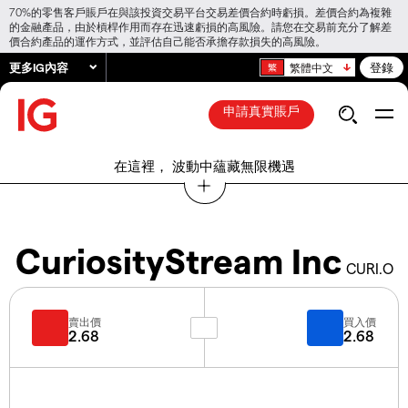
70%的零售客戶賬戶在與該投資交易平台交易差價合約時虧損。差價合約為複雜
的金融產品，由於槓桿作用而存在迅速虧損的高風險。請您在交易前充分了解差
價合約產品的運作方式，並評估自己能否承擔存款損失的高風險。
更多IG內容
登錄
繁體中文
申請真實賬戶
在這裡， 波動中蘊藏無限機遇
CuriosityStream Inc
CURI.O
賣出價
買入價
2.68
2.68