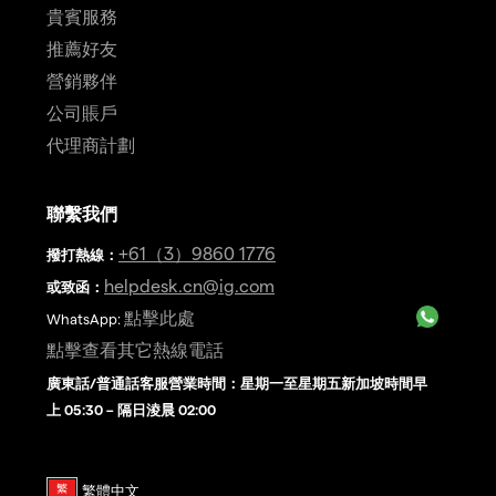
貴賓服務
推薦好友
營銷夥伴
公司賬戶
代理商計劃
聯繫我們
+61（3）9860 1776
撥打熱線
：
helpdesk.cn@ig.com
或致函：
點擊此處
WhatsApp:
點擊查看其它熱線電話
廣東話/普通話客服營業時間：星期一至星期五新加坡時間早
上 05:30 – 隔日淩晨 02:00