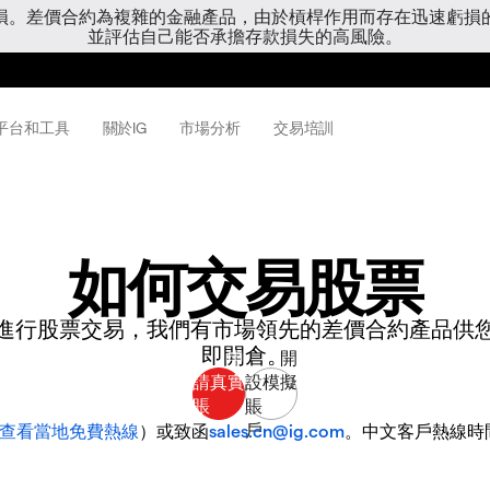
虧損。差價合約為複雜的金融產品，由於槓桿作用而存在迅速虧損
並評估自己能否承擔存款損失的高風險。
平台和工具
關於IG
市場分析
交易培訓
如何交易股票
進行股票交易，我們有市場領先的差價合約產品供
即開倉。
查看當地免費熱線
）或致函
sales.cn@ig.com
。中文客戶熱線時間