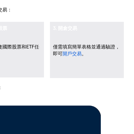
交易：
股票
3. 開倉交易
0隻國際股票和ETF任
僅需填寫簡單表格並通過驗證，
即可
開戶交易
。
：