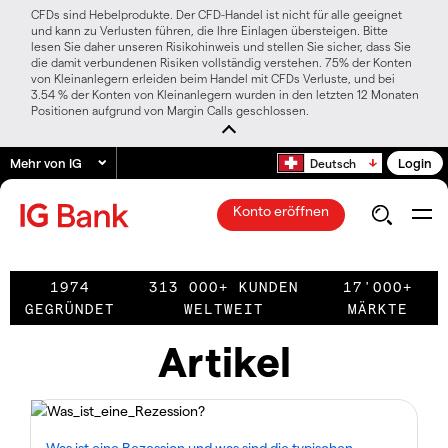
CFDs sind Hebelprodukte. Der CFD-Handel ist nicht für alle geeignet
und kann zu Verlusten führen, die Ihre Einlagen übersteigen. Bitte
lesen Sie daher unseren Risikohinweis und stellen Sie sicher, dass Sie
die damit verbundenen Risiken vollständig verstehen. 75% der Konten
von Kleinanlegern erleiden beim Handel mit CFDs Verluste, und bei
3.54 % der Konten von Kleinanlegern wurden in den letzten 12 Monaten
Positionen aufgrund von Margin Calls geschlossen.
Mehr von IG
Login
Deutsch
Konto eröffnen
1974
313 000+ KUNDEN
17'000+
GEGRÜNDET
WELTWEIT
MÄRKTE
Artikel
Was ist eine Rezession und was sind die typischen