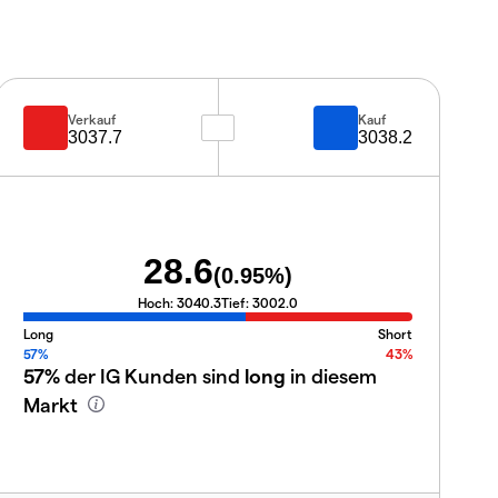
Verkauf
Kauf
3037.7
3038.2
28.6
(
0.95
%)
Hoch:
3040.3
Tief:
3002.0
Long
Short
57%
43%
57%
der IG Kunden sind
long
in diesem
Markt