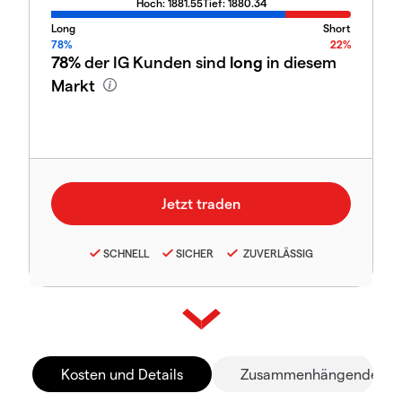
Hoch:
1881.55
Tief:
1880.34
Long
Short
78%
22%
78%
der IG Kunden sind
long
in diesem
Markt
SCHNELL
SICHER
ZUVERLÄSSIG
Kosten und Details
Zusammenhängende Mä