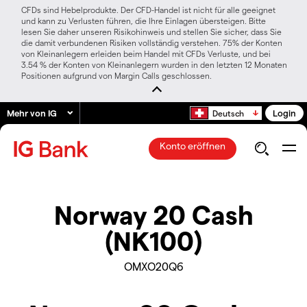
CFDs sind Hebelprodukte. Der CFD-Handel ist nicht für alle geeignet
und kann zu Verlusten führen, die Ihre Einlagen übersteigen. Bitte
lesen Sie daher unseren Risikohinweis und stellen Sie sicher, dass Sie
die damit verbundenen Risiken vollständig verstehen. 75% der Konten
von Kleinanlegern erleiden beim Handel mit CFDs Verluste, und bei
3.54 % der Konten von Kleinanlegern wurden in den letzten 12 Monaten
Positionen aufgrund von Margin Calls geschlossen.
Mehr von IG
Login
Deutsch
Konto eröffnen
Norway 20 Cash
(NK100)
OMXO20Q6