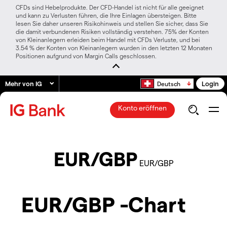
CFDs sind Hebelprodukte. Der CFD-Handel ist nicht für alle geeignet
und kann zu Verlusten führen, die Ihre Einlagen übersteigen. Bitte
lesen Sie daher unseren Risikohinweis und stellen Sie sicher, dass Sie
die damit verbundenen Risiken vollständig verstehen. 75% der Konten
von Kleinanlegern erleiden beim Handel mit CFDs Verluste, und bei
3.54 % der Konten von Kleinanlegern wurden in den letzten 12 Monaten
Positionen aufgrund von Margin Calls geschlossen.
Mehr von IG
Login
Deutsch
Konto eröffnen
EUR/GBP
EUR/GBP
EUR/GBP -Chart