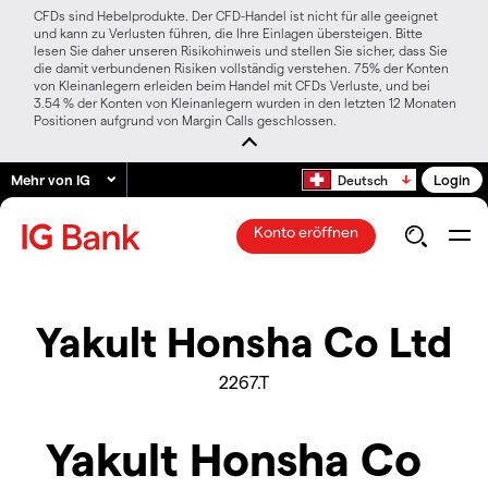
CFDs sind Hebelprodukte. Der CFD-Handel ist nicht für alle geeignet
und kann zu Verlusten führen, die Ihre Einlagen übersteigen. Bitte
lesen Sie daher unseren Risikohinweis und stellen Sie sicher, dass Sie
die damit verbundenen Risiken vollständig verstehen. 75% der Konten
von Kleinanlegern erleiden beim Handel mit CFDs Verluste, und bei
3.54 % der Konten von Kleinanlegern wurden in den letzten 12 Monaten
Positionen aufgrund von Margin Calls geschlossen.
Mehr von IG
Login
Deutsch
Konto eröffnen
Yakult Honsha Co Ltd
2267.T
Yakult Honsha Co