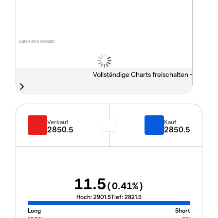
Daten sind indikativ
Vollständige Charts freischalten -
Verkauf
Kauf
2850.5
2850.5
11.5
(
0.41
%)
Hoch:
2901.5
Tief:
2821.5
Long
Short