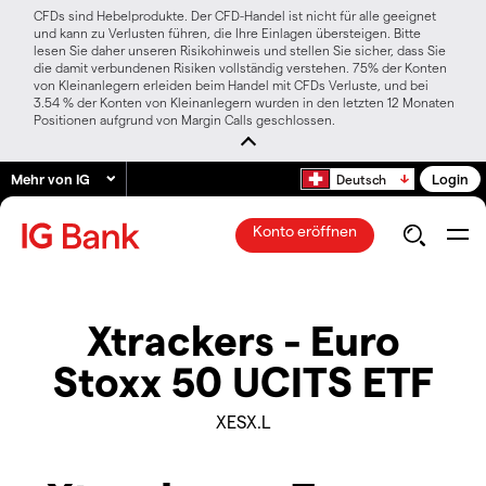
CFDs sind Hebelprodukte. Der CFD-Handel ist nicht für alle geeignet
und kann zu Verlusten führen, die Ihre Einlagen übersteigen. Bitte
lesen Sie daher unseren Risikohinweis und stellen Sie sicher, dass Sie
die damit verbundenen Risiken vollständig verstehen. 75% der Konten
von Kleinanlegern erleiden beim Handel mit CFDs Verluste, und bei
3.54 % der Konten von Kleinanlegern wurden in den letzten 12 Monaten
Positionen aufgrund von Margin Calls geschlossen.
Mehr von IG
Login
Deutsch
Konto eröffnen
Xtrackers - Euro
Stoxx 50 UCITS ETF
XESX.L