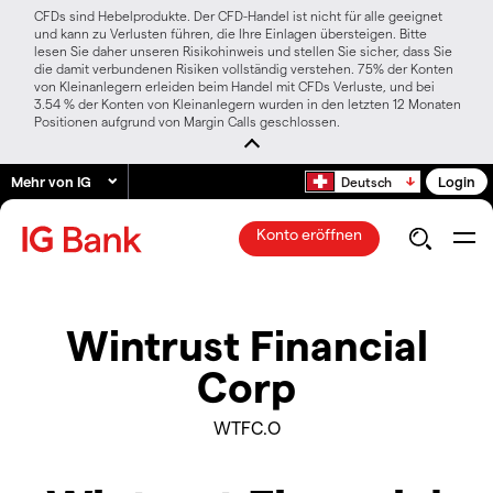
CFDs sind Hebelprodukte. Der CFD-Handel ist nicht für alle geeignet
und kann zu Verlusten führen, die Ihre Einlagen übersteigen. Bitte
lesen Sie daher unseren Risikohinweis und stellen Sie sicher, dass Sie
die damit verbundenen Risiken vollständig verstehen. 75% der Konten
von Kleinanlegern erleiden beim Handel mit CFDs Verluste, und bei
3.54 % der Konten von Kleinanlegern wurden in den letzten 12 Monaten
Positionen aufgrund von Margin Calls geschlossen.
Mehr von IG
Login
Deutsch
Konto eröffnen
Wintrust Financial
Corp
WTFC.O