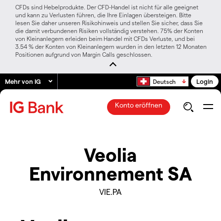
CFDs sind Hebelprodukte. Der CFD-Handel ist nicht für alle geeignet
und kann zu Verlusten führen, die Ihre Einlagen übersteigen. Bitte
lesen Sie daher unseren Risikohinweis und stellen Sie sicher, dass Sie
die damit verbundenen Risiken vollständig verstehen. 75% der Konten
von Kleinanlegern erleiden beim Handel mit CFDs Verluste, und bei
3.54 % der Konten von Kleinanlegern wurden in den letzten 12 Monaten
Positionen aufgrund von Margin Calls geschlossen.
Mehr von IG
Login
Deutsch
Konto eröffnen
Veolia
Environnement SA
VIE.PA