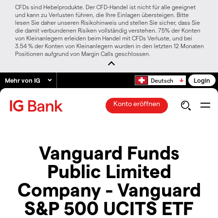
CFDs sind Hebelprodukte. Der CFD-Handel ist nicht für alle geeignet
und kann zu Verlusten führen, die Ihre Einlagen übersteigen. Bitte
lesen Sie daher unseren Risikohinweis und stellen Sie sicher, dass Sie
die damit verbundenen Risiken vollständig verstehen. 75% der Konten
von Kleinanlegern erleiden beim Handel mit CFDs Verluste, und bei
3.54 % der Konten von Kleinanlegern wurden in den letzten 12 Monaten
Positionen aufgrund von Margin Calls geschlossen.
Mehr von IG
Login
Deutsch
Konto eröffnen
Vanguard Funds
Public Limited
Company - Vanguard
S&P 500 UCITS ETF