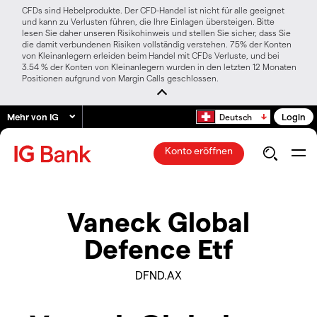
CFDs sind Hebelprodukte. Der CFD-Handel ist nicht für alle geeignet
und kann zu Verlusten führen, die Ihre Einlagen übersteigen. Bitte
lesen Sie daher unseren Risikohinweis und stellen Sie sicher, dass Sie
die damit verbundenen Risiken vollständig verstehen. 75% der Konten
von Kleinanlegern erleiden beim Handel mit CFDs Verluste, und bei
3.54 % der Konten von Kleinanlegern wurden in den letzten 12 Monaten
Positionen aufgrund von Margin Calls geschlossen.
Mehr von IG
Login
Deutsch
Konto eröffnen
Vaneck Global
Defence Etf
DFND.AX