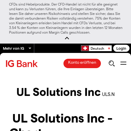
CFDs sind Hebelprodukte. Der CFD-Handel ist nicht für alle geeignet
und kann zu Verlusten führen, die Ihre Einlagen übersteigen. Bitte
lesen Sie daher unseren Risikohinweis und stellen Sie sicher, dass Sie
die damit verbundenen Risiken vollständig verstehen. 75% der Konten
von Kleinanlegern erleiden beim Handel mit CFDs Verluste, und bei
3.54 % der Konten von Kleinanlegern wurden in den letzten 12 Monaten
Positionen aufgrund von Margin Calls geschlossen.
Mehr von IG
Login
Deutsch
Konto eröffnen
UL Solutions Inc
ULS.N
UL Solutions Inc -