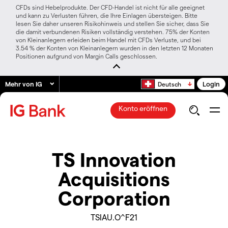
CFDs sind Hebelprodukte. Der CFD-Handel ist nicht für alle geeignet
und kann zu Verlusten führen, die Ihre Einlagen übersteigen. Bitte
lesen Sie daher unseren Risikohinweis und stellen Sie sicher, dass Sie
die damit verbundenen Risiken vollständig verstehen. 75% der Konten
von Kleinanlegern erleiden beim Handel mit CFDs Verluste, und bei
3.54 % der Konten von Kleinanlegern wurden in den letzten 12 Monaten
Positionen aufgrund von Margin Calls geschlossen.
Mehr von IG
Login
Deutsch
Konto eröffnen
TS Innovation
Acquisitions
Corporation
TSIAU.O^F21