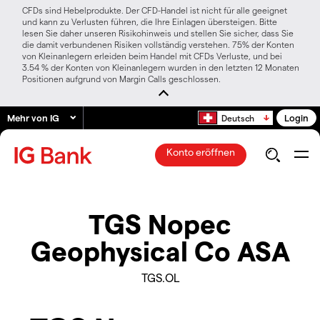
CFDs sind Hebelprodukte. Der CFD-Handel ist nicht für alle geeignet
und kann zu Verlusten führen, die Ihre Einlagen übersteigen. Bitte
lesen Sie daher unseren Risikohinweis und stellen Sie sicher, dass Sie
die damit verbundenen Risiken vollständig verstehen. 75% der Konten
von Kleinanlegern erleiden beim Handel mit CFDs Verluste, und bei
3.54 % der Konten von Kleinanlegern wurden in den letzten 12 Monaten
Positionen aufgrund von Margin Calls geschlossen.
Mehr von IG
Login
Deutsch
Konto eröffnen
TGS Nopec
Geophysical Co ASA
TGS.OL