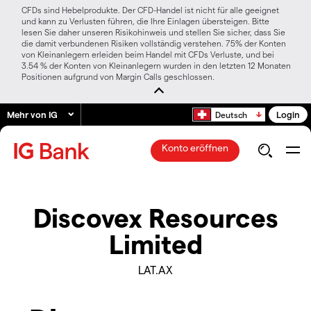
CFDs sind Hebelprodukte. Der CFD-Handel ist nicht für alle geeignet
und kann zu Verlusten führen, die Ihre Einlagen übersteigen. Bitte
lesen Sie daher unseren Risikohinweis und stellen Sie sicher, dass Sie
die damit verbundenen Risiken vollständig verstehen. 75% der Konten
von Kleinanlegern erleiden beim Handel mit CFDs Verluste, und bei
3.54 % der Konten von Kleinanlegern wurden in den letzten 12 Monaten
Positionen aufgrund von Margin Calls geschlossen.
Mehr von IG
Login
Deutsch
Konto eröffnen
Discovex Resources
Limited
LAT.AX