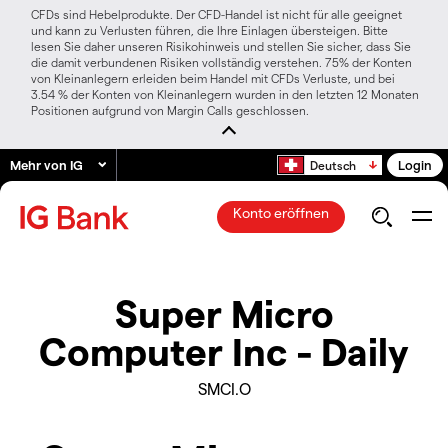
CFDs sind Hebelprodukte. Der CFD-Handel ist nicht für alle geeignet
und kann zu Verlusten führen, die Ihre Einlagen übersteigen. Bitte
lesen Sie daher unseren Risikohinweis und stellen Sie sicher, dass Sie
die damit verbundenen Risiken vollständig verstehen. 75% der Konten
von Kleinanlegern erleiden beim Handel mit CFDs Verluste, und bei
3.54 % der Konten von Kleinanlegern wurden in den letzten 12 Monaten
Positionen aufgrund von Margin Calls geschlossen.
Mehr von IG
Login
Deutsch
Konto eröffnen
Super Micro
Computer Inc - Daily
SMCI.O