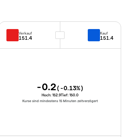
Verkauf
Kauf
151.4
151.4
-0.2
(
-0.13
%)
Hoch:
152.9
Tief:
150.0
Kurse sind mindestens 15 Minuten zeitverzögert