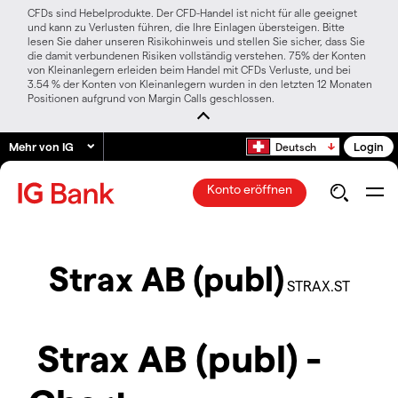
CFDs sind Hebelprodukte. Der CFD-Handel ist nicht für alle geeignet
und kann zu Verlusten führen, die Ihre Einlagen übersteigen. Bitte
lesen Sie daher unseren Risikohinweis und stellen Sie sicher, dass Sie
die damit verbundenen Risiken vollständig verstehen. 75% der Konten
von Kleinanlegern erleiden beim Handel mit CFDs Verluste, und bei
3.54 % der Konten von Kleinanlegern wurden in den letzten 12 Monaten
Positionen aufgrund von Margin Calls geschlossen.
Mehr von IG
Login
Deutsch
Konto eröffnen
Strax AB (publ)
STRAX.ST
Strax AB (publ) -