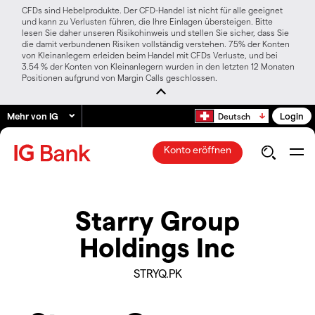
CFDs sind Hebelprodukte. Der CFD-Handel ist nicht für alle geeignet
und kann zu Verlusten führen, die Ihre Einlagen übersteigen. Bitte
lesen Sie daher unseren Risikohinweis und stellen Sie sicher, dass Sie
die damit verbundenen Risiken vollständig verstehen. 75% der Konten
von Kleinanlegern erleiden beim Handel mit CFDs Verluste, und bei
3.54 % der Konten von Kleinanlegern wurden in den letzten 12 Monaten
Positionen aufgrund von Margin Calls geschlossen.
Mehr von IG
Login
Deutsch
Konto eröffnen
Starry Group
Holdings Inc
STRYQ.PK