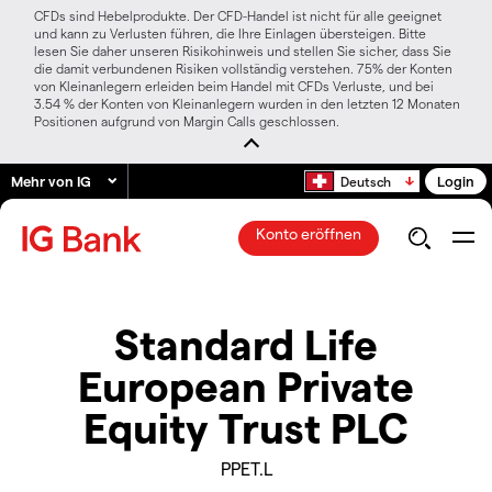
CFDs sind Hebelprodukte. Der CFD-Handel ist nicht für alle geeignet
und kann zu Verlusten führen, die Ihre Einlagen übersteigen. Bitte
lesen Sie daher unseren Risikohinweis und stellen Sie sicher, dass Sie
die damit verbundenen Risiken vollständig verstehen. 75% der Konten
von Kleinanlegern erleiden beim Handel mit CFDs Verluste, und bei
3.54 % der Konten von Kleinanlegern wurden in den letzten 12 Monaten
Positionen aufgrund von Margin Calls geschlossen.
Mehr von IG
Login
Deutsch
Konto eröffnen
Standard Life
European Private
Equity Trust PLC
PPET.L