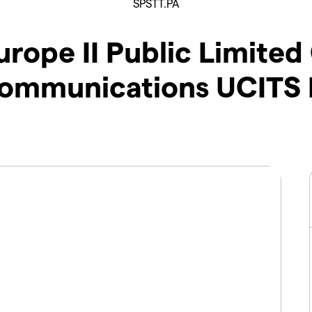
SPSTT.PA
rope II Public Limite
ommunications UCITS 