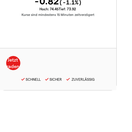
-0.82
(
-1.1
%)
Hoch:
74.45
Tief:
73.92
Kurse sind mindestens 15 Minuten zeitverzögert
SCHNELL
SICHER
ZUVERLÄSSIG