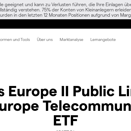
le geeignet und kann zu Verlusten führen, die Ihre Einlagen übe
vollständig verstehen. 75% der Konten von Kleinanlegern erlei
urden in den letzten 12 Monaten Positionen aufgrund von Margi
formen und Tools
Über uns
Marktanalyse
Lernangebote
 Europe II Public 
Europe Telecommuni
ETF