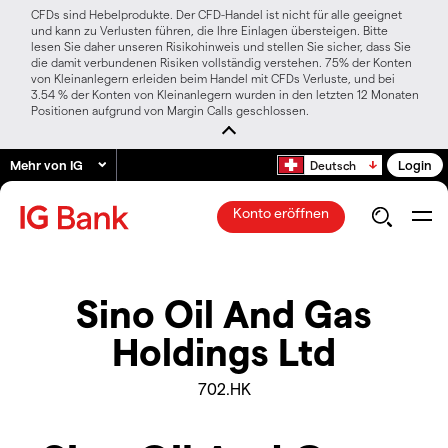
CFDs sind Hebelprodukte. Der CFD-Handel ist nicht für alle geeignet
und kann zu Verlusten führen, die Ihre Einlagen übersteigen. Bitte
lesen Sie daher unseren Risikohinweis und stellen Sie sicher, dass Sie
die damit verbundenen Risiken vollständig verstehen. 75% der Konten
von Kleinanlegern erleiden beim Handel mit CFDs Verluste, und bei
3.54 % der Konten von Kleinanlegern wurden in den letzten 12 Monaten
Positionen aufgrund von Margin Calls geschlossen.
Mehr von IG
Login
Deutsch
Konto eröffnen
Sino Oil And Gas
Holdings Ltd
702.HK