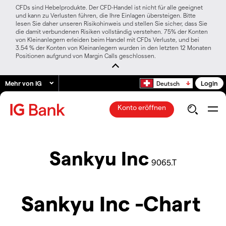
CFDs sind Hebelprodukte. Der CFD-Handel ist nicht für alle geeignet
und kann zu Verlusten führen, die Ihre Einlagen übersteigen. Bitte
lesen Sie daher unseren Risikohinweis und stellen Sie sicher, dass Sie
die damit verbundenen Risiken vollständig verstehen. 75% der Konten
von Kleinanlegern erleiden beim Handel mit CFDs Verluste, und bei
3.54 % der Konten von Kleinanlegern wurden in den letzten 12 Monaten
Positionen aufgrund von Margin Calls geschlossen.
Mehr von IG
Login
Deutsch
Konto eröffnen
Sankyu Inc
9065.T
Sankyu Inc -Chart