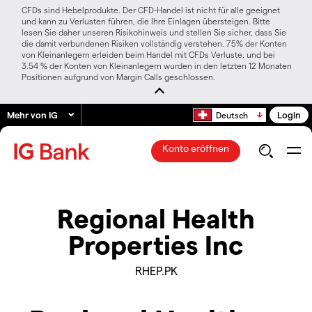
CFDs sind Hebelprodukte. Der CFD-Handel ist nicht für alle geeignet
und kann zu Verlusten führen, die Ihre Einlagen übersteigen. Bitte
lesen Sie daher unseren Risikohinweis und stellen Sie sicher, dass Sie
die damit verbundenen Risiken vollständig verstehen. 75% der Konten
von Kleinanlegern erleiden beim Handel mit CFDs Verluste, und bei
3.54 % der Konten von Kleinanlegern wurden in den letzten 12 Monaten
Positionen aufgrund von Margin Calls geschlossen.
Mehr von IG
Login
Deutsch
Konto eröffnen
Regional Health
Properties Inc
RHEP.PK