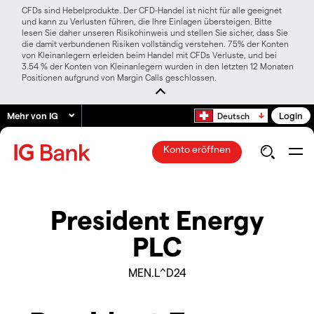
CFDs sind Hebelprodukte. Der CFD-Handel ist nicht für alle geeignet
und kann zu Verlusten führen, die Ihre Einlagen übersteigen. Bitte
lesen Sie daher unseren Risikohinweis und stellen Sie sicher, dass Sie
die damit verbundenen Risiken vollständig verstehen. 75% der Konten
von Kleinanlegern erleiden beim Handel mit CFDs Verluste, und bei
3.54 % der Konten von Kleinanlegern wurden in den letzten 12 Monaten
Positionen aufgrund von Margin Calls geschlossen.
Mehr von IG
Login
Deutsch
Konto eröffnen
President Energy
PLC
MEN.L^D24