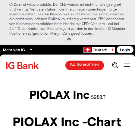
CFDs sind Hebelprodukte. Der CFD-Handel ist nicht für alle geeignet
und kann zu Verlusten führen, die Ihre Einlagen übersteigen. Bitte
lesen Sie daher unseren Risikohinweis und stellen Sie sicher, dass Sie
die damit verbundenen Risiken vollständig verstehen. 75% der Konten
von Kleinanlegern erleiden beim Handel mit CFDs Verluste, und bei
3.54 % der Konten von Kleinanlegern wurden in den letzten 12 Monaten
Positionen aufgrund von Margin Calls geschlossen.
Mehr von IG
Login
Deutsch
Konto eröffnen
PIOLAX Inc
5988.T
PIOLAX Inc -Chart