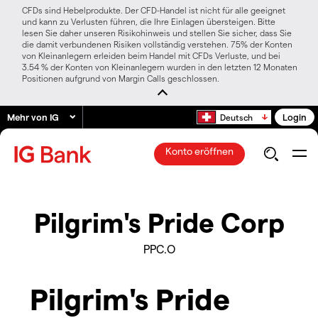
CFDs sind Hebelprodukte. Der CFD-Handel ist nicht für alle geeignet
und kann zu Verlusten führen, die Ihre Einlagen übersteigen. Bitte
lesen Sie daher unseren Risikohinweis und stellen Sie sicher, dass Sie
die damit verbundenen Risiken vollständig verstehen. 75% der Konten
von Kleinanlegern erleiden beim Handel mit CFDs Verluste, und bei
3.54 % der Konten von Kleinanlegern wurden in den letzten 12 Monaten
Positionen aufgrund von Margin Calls geschlossen.
Mehr von IG
Login
Deutsch
Konto eröffnen
Pilgrim's Pride Corp
PPC.O
Pilgrim's Pride