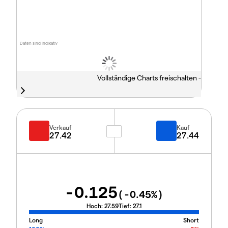
Daten sind indikativ
Vollständige Charts freischalten -
Verkauf
Kauf
27.42
27.44
-0.125
(
-0.45
%)
Hoch:
27.59
Tief:
27.1
Long
Short