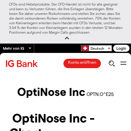
CFDs sind Hebelprodukte. Der CFD-Handel ist nicht für alle geeignet
und kann zu Verlusten führen, die Ihre Einlagen übersteigen. Bitte
lesen Sie daher unseren Risikohinweis und stellen Sie sicher, dass Sie
die damit verbundenen Risiken vollständig verstehen. 75% der Konten
von Kleinanlegern erleiden beim Handel mit CFDs Verluste, und bei
3.54 % der Konten von Kleinanlegern wurden in den letzten 12 Monaten
Positionen aufgrund von Margin Calls geschlossen.
Mehr von IG
Login
Deutsch
Konto eröffnen
OptiNose Inc
OPTN.O^E25
OptiNose Inc -