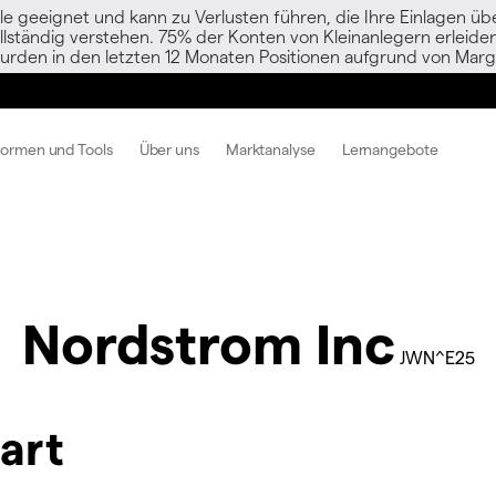
le geeignet und kann zu Verlusten führen, die Ihre Einlagen übe
vollständig verstehen. 75% der Konten von Kleinanlegern erlei
urden in den letzten 12 Monaten Positionen aufgrund von Margi
formen und Tools
Über uns
Marktanalyse
Lernangebote
Nordstrom Inc
JWN^E25
art