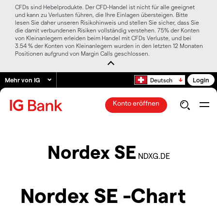
CFDs sind Hebelprodukte. Der CFD-Handel ist nicht für alle geeignet
und kann zu Verlusten führen, die Ihre Einlagen übersteigen. Bitte
lesen Sie daher unseren Risikohinweis und stellen Sie sicher, dass Sie
die damit verbundenen Risiken vollständig verstehen. 75% der Konten
von Kleinanlegern erleiden beim Handel mit CFDs Verluste, und bei
3.54 % der Konten von Kleinanlegern wurden in den letzten 12 Monaten
Positionen aufgrund von Margin Calls geschlossen.
Mehr von IG
Login
Deutsch
Konto eröffnen
Nordex SE
NDXG.DE
Nordex SE -Chart