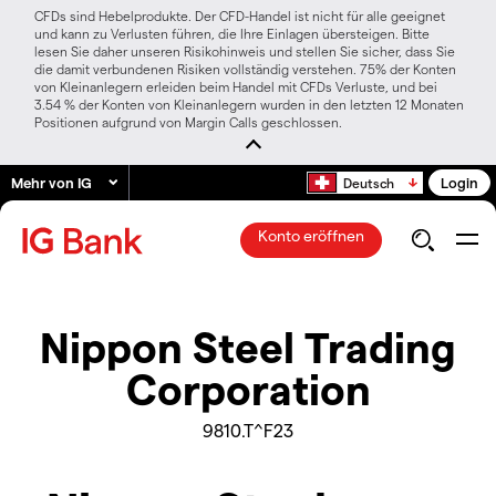
CFDs sind Hebelprodukte. Der CFD-Handel ist nicht für alle geeignet
und kann zu Verlusten führen, die Ihre Einlagen übersteigen. Bitte
lesen Sie daher unseren Risikohinweis und stellen Sie sicher, dass Sie
die damit verbundenen Risiken vollständig verstehen. 75% der Konten
von Kleinanlegern erleiden beim Handel mit CFDs Verluste, und bei
3.54 % der Konten von Kleinanlegern wurden in den letzten 12 Monaten
Positionen aufgrund von Margin Calls geschlossen.
Mehr von IG
Login
Deutsch
Konto eröffnen
Nippon Steel Trading
Corporation
9810.T^F23