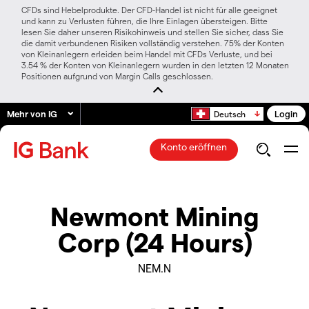
CFDs sind Hebelprodukte. Der CFD-Handel ist nicht für alle geeignet
und kann zu Verlusten führen, die Ihre Einlagen übersteigen. Bitte
lesen Sie daher unseren Risikohinweis und stellen Sie sicher, dass Sie
die damit verbundenen Risiken vollständig verstehen. 75% der Konten
von Kleinanlegern erleiden beim Handel mit CFDs Verluste, und bei
3.54 % der Konten von Kleinanlegern wurden in den letzten 12 Monaten
Positionen aufgrund von Margin Calls geschlossen.
Mehr von IG
Login
Deutsch
Konto eröffnen
Newmont Mining
Corp (24 Hours)
NEM.N