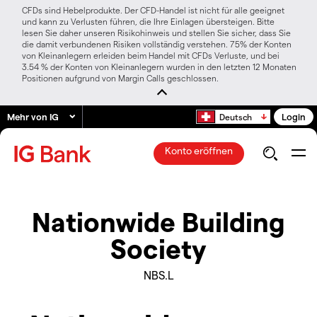
CFDs sind Hebelprodukte. Der CFD-Handel ist nicht für alle geeignet
und kann zu Verlusten führen, die Ihre Einlagen übersteigen. Bitte
lesen Sie daher unseren Risikohinweis und stellen Sie sicher, dass Sie
die damit verbundenen Risiken vollständig verstehen. 75% der Konten
von Kleinanlegern erleiden beim Handel mit CFDs Verluste, und bei
3.54 % der Konten von Kleinanlegern wurden in den letzten 12 Monaten
Positionen aufgrund von Margin Calls geschlossen.
Mehr von IG
Login
Deutsch
Konto eröffnen
Nationwide Building
Society
NBS.L