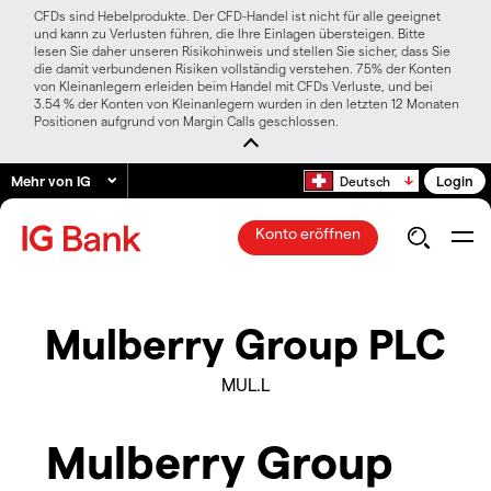
CFDs sind Hebelprodukte. Der CFD-Handel ist nicht für alle geeignet
und kann zu Verlusten führen, die Ihre Einlagen übersteigen. Bitte
lesen Sie daher unseren Risikohinweis und stellen Sie sicher, dass Sie
die damit verbundenen Risiken vollständig verstehen. 75% der Konten
von Kleinanlegern erleiden beim Handel mit CFDs Verluste, und bei
3.54 % der Konten von Kleinanlegern wurden in den letzten 12 Monaten
Positionen aufgrund von Margin Calls geschlossen.
Mehr von IG
Login
Deutsch
Konto eröffnen
Mulberry Group PLC
MUL.L
Mulberry Group