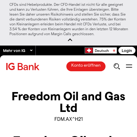
CFDs sind Hebelprodukte. Der CFD-Handel ist nicht für alle geeignet
und kann zu Verlusten führen, die Ihre Einlagen übersteigen. Bitte
lesen Sie daher unseren Risikohinweis und stellen Sie sicher, dass Sie
die damit verbundenen Risiken vollständig verstehen. 75% der Konten
von Kleinanlegern erleiden beim Handel mit CFDs Verluste, und bei
3.54 % der Konten von Kleinanlegern wurden in den letzten 12 Monaten
Positionen aufgrund von Margin Calls geschlossen.
Mehr von IG
Login
Deutsch
Konto eröffnen
Freedom Oil and Gas
Ltd
FDM.AX^H21