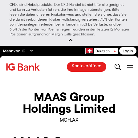
CFDs sind Hebelprodukte. Der CFD-Handel ist nicht für alle geeignet
und kann zu Verlusten führen, die Ihre Einlagen übersteigen. Bitte
lesen Sie daher unseren Risikohinweis und stellen Sie sicher, dass Sie
die damit verbundenen Risiken vollständig verstehen. 75% der Konten
von Kleinanlegern erleiden beim Handel mit CFDs Verluste, und bei
3.54 % der Konten von Kleinanlegern wurden in den letzten 12 Monaten
Positionen aufgrund von Margin Calls geschlossen.
Mehr von IG
Login
Deutsch
Konto eröffnen
MAAS Group
Holdings Limited
MGH.AX