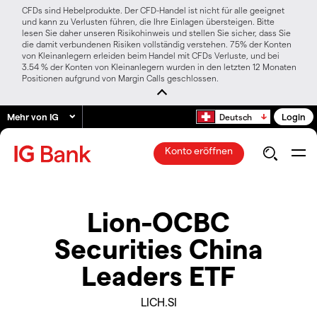
CFDs sind Hebelprodukte. Der CFD-Handel ist nicht für alle geeignet
und kann zu Verlusten führen, die Ihre Einlagen übersteigen. Bitte
lesen Sie daher unseren Risikohinweis und stellen Sie sicher, dass Sie
die damit verbundenen Risiken vollständig verstehen. 75% der Konten
von Kleinanlegern erleiden beim Handel mit CFDs Verluste, und bei
3.54 % der Konten von Kleinanlegern wurden in den letzten 12 Monaten
Positionen aufgrund von Margin Calls geschlossen.
Mehr von IG
Login
Deutsch
Konto eröffnen
Lion-OCBC
Securities China
Leaders ETF
LICH.SI