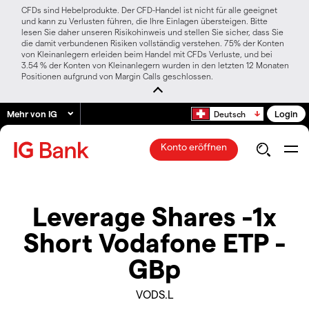
CFDs sind Hebelprodukte. Der CFD-Handel ist nicht für alle geeignet
und kann zu Verlusten führen, die Ihre Einlagen übersteigen. Bitte
lesen Sie daher unseren Risikohinweis und stellen Sie sicher, dass Sie
die damit verbundenen Risiken vollständig verstehen. 75% der Konten
von Kleinanlegern erleiden beim Handel mit CFDs Verluste, und bei
3.54 % der Konten von Kleinanlegern wurden in den letzten 12 Monaten
Positionen aufgrund von Margin Calls geschlossen.
Mehr von IG
Login
Deutsch
Konto eröffnen
Leverage Shares -1x
Short Vodafone ETP -
GBp
VODS.L