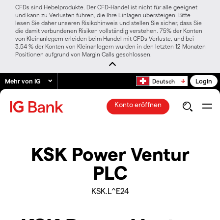
CFDs sind Hebelprodukte. Der CFD-Handel ist nicht für alle geeignet
und kann zu Verlusten führen, die Ihre Einlagen übersteigen. Bitte
lesen Sie daher unseren Risikohinweis und stellen Sie sicher, dass Sie
die damit verbundenen Risiken vollständig verstehen. 75% der Konten
von Kleinanlegern erleiden beim Handel mit CFDs Verluste, und bei
3.54 % der Konten von Kleinanlegern wurden in den letzten 12 Monaten
Positionen aufgrund von Margin Calls geschlossen.
Mehr von IG
Login
Deutsch
Konto eröffnen
KSK Power Ventur
PLC
KSK.L^E24