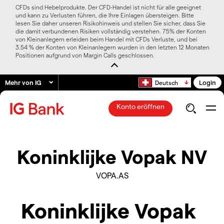
CFDs sind Hebelprodukte. Der CFD-Handel ist nicht für alle geeignet
und kann zu Verlusten führen, die Ihre Einlagen übersteigen. Bitte
lesen Sie daher unseren Risikohinweis und stellen Sie sicher, dass Sie
die damit verbundenen Risiken vollständig verstehen. 75% der Konten
von Kleinanlegern erleiden beim Handel mit CFDs Verluste, und bei
3.54 % der Konten von Kleinanlegern wurden in den letzten 12 Monaten
Positionen aufgrund von Margin Calls geschlossen.
Mehr von IG
Login
Deutsch
Konto eröffnen
Koninklijke Vopak NV
VOPA.AS
Koninklijke Vopak